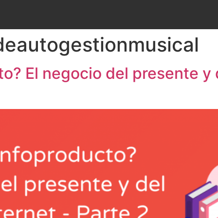
deautogestionmusical
o? El negocio del presente y d