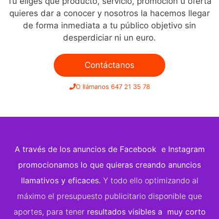
Tú eliges qué producto, servicio, promoción u oferta
quieres dar a conocer y nosotros la hacemos llegar
de forma inmediata a tu público objetivo sin
desperdiciar ni un euro.
Contáctanos
O llámanos 647 21 35 78
A través de los anuncios de
Facebook e Instagram
promocionamos lo que quieras
creando anuncios
llamativos y eficaces.
Y todo ello optimizando al
máximo el presupuesto publicitario disponible que
aportes, para tener
resultados visibles a muy corto